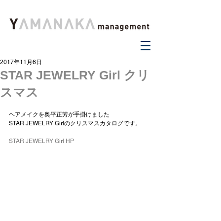
2017年11月6日
STAR JEWELRY Girl クリ
スマス
ヘアメイクを奥平正芳が手掛けました
STAR JEWELRY Girlのクリスマスカタログです。
STAR JEWELRY Girl HP