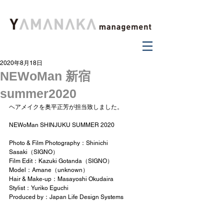
2020年8月18日
NEWoMan 新宿
summer2020
ヘアメイクを奥平正芳が担当致しました。
NEWoMan SHINJUKU SUMMER 2020 
Photo & Film Photography：Shinichi 
Sasaki（SIGNO）﻿
Film Edit：Kazuki Gotanda（SIGNO）﻿
Model：Amane（unknown）﻿
Hair & Make-up：Masayoshi Okudaira﻿
Stylist：Yuriko Eguchi﻿
Produced by：Japan Life Design Systems﻿ 