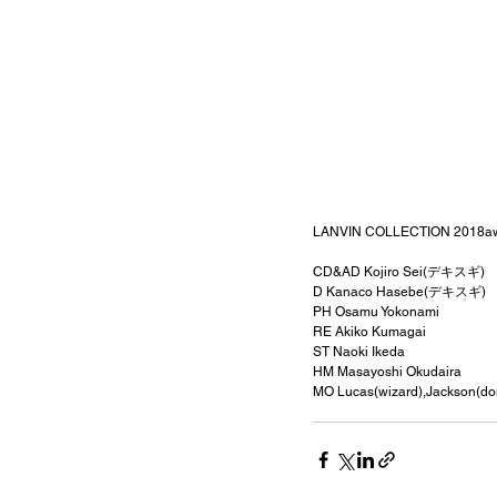
LANVIN COLLECTION
CD&AD Kojiro Sei(デキスギ)
D Kanaco Hasebe(デキスギ) 
PH Osamu Yokonami 
RE Akiko Kumagai 
ST Naoki Ikeda 
HM Masayoshi Okudaira 
MO Lucas(wizard),Jackson(do