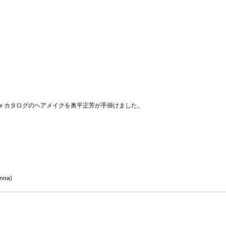
 2018aw カタログのヘアメイクを奥平正芳が手掛けました。
nna) 