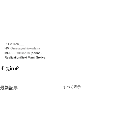
PH 
@tisch___
HM 
@masayoshiokudaira
MODEL 
@kikoarai
 (donna)
Realisation&text Mami Sekiya
すべて表示
最新記事