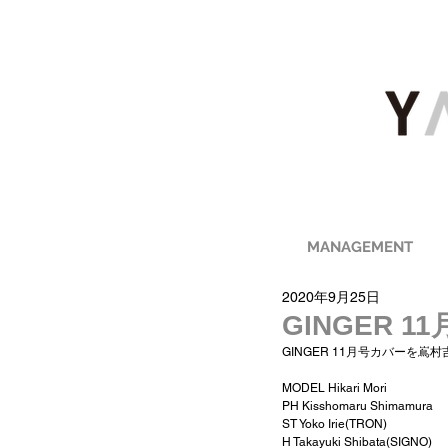
MANAGEMENT
2020年9月25日
GINGER 1
GINGER 11月号カバーを
MODEL Hikari Mori 
PH Kisshomaru Shimamura 
ST Yoko Irie(TRON)
H Takayuki Shibata(SIGNO)