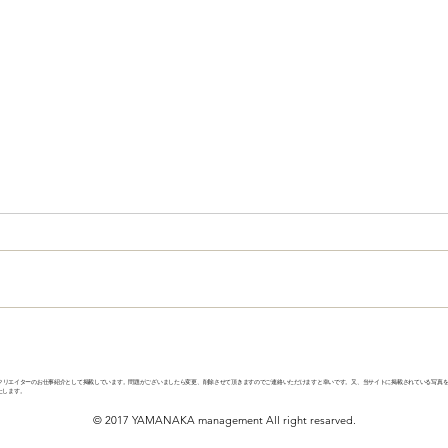
bis5月号 カバー
カル
クリエイターのお仕事紹介として掲載しています。問題がございましたら変更、削除させて頂きますのでご連絡いただけますと幸いです。又、当サイトに掲載されている写真
たします。
© 2017 YAMANAKA management All right resarved.