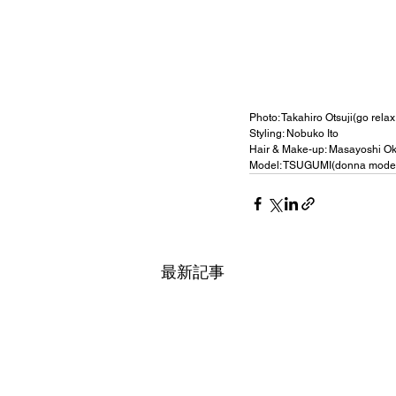
Photo: Takahiro Otsuji(go rela
Styling: Nobuko Ito 
Hair & Make-up: Masayoshi Ok
Model: TSUGUMI(donna models)
最新記事