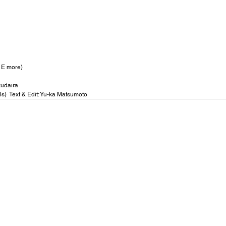
x E more)
udaira 
  Text & Edit: Yu-ka Matsumoto