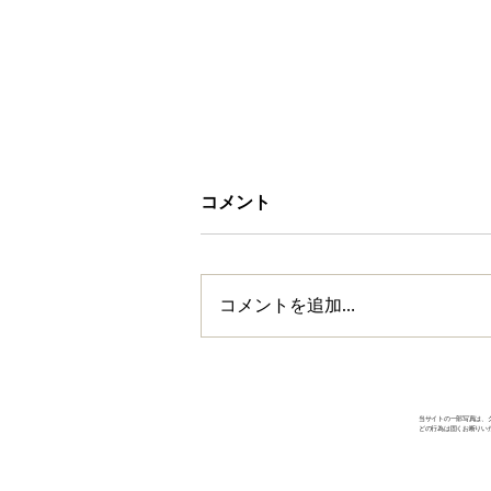
コメント
コメントを追加…
radwinps うるうびとMV
当サイトの一部写真は、
どの行為は固くお断りい