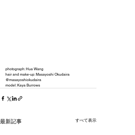
photograph: Hua Wang
hair and make-up: Masayoshi Okudaira 
@masayoshiokudaira 
model: Kaya Burrows
すべて表示
最新記事