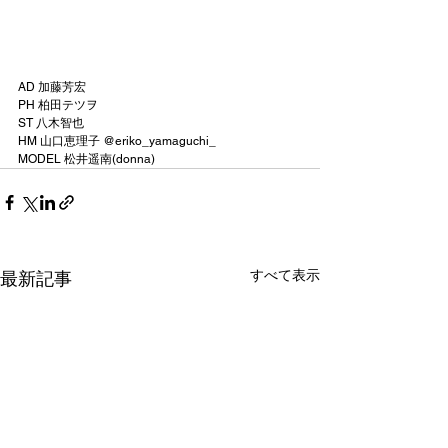
AD 加藤芳宏
PH 柏田テツヲ
ST 八木智也
HM 山口恵理子 @eriko_yamaguchi_ 
MODEL 松井遥南(donna)
すべて表示
最新記事