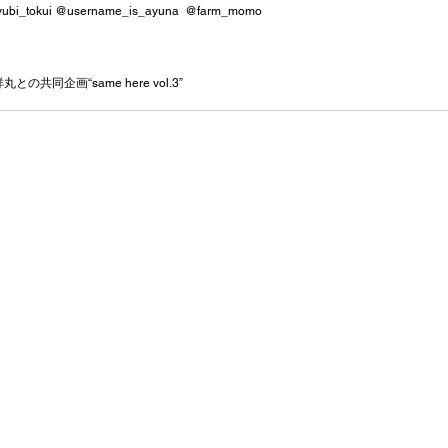
kiyubi_tokui @username_is_ayuna  @farm_momo 
との共同企画“same here vol.3”