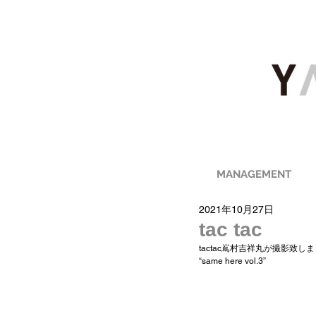
MANAGEMENT
2021年10月27日
tac tac
tactac嶌村吉祥丸が撮影致し
“same here vol.3”