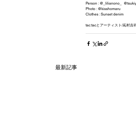
Person : @_lilianono_  @tsu
Photo : @kisshomaru
Clothes : Sunset denim
tac:tacとアーティスト/嶌村吉祥丸
最新記事